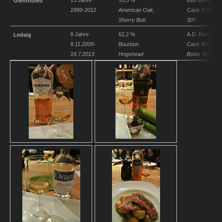
13 Jahre
55,5 %
Dun Bheagan
Glenr
othes
1999-2012
American Oak,
Cask 3399 / Bo
Sherry Butt
307
8 Jahre
62,2 %
A.D. Rattery
Ledaig
8.11.2005-
Bourbon
Cask 900209 
19.7.2013
Hogshead
Bottle 301