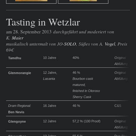
Tasting in Wetzlar
am 28. September 2013
durchgeführt und moderiert von
K.
Maier
musikalisch untermalt von JO-
SOLO
,
Süßes von A.
Vogel
, Preis
69€
10 Jahre
40%
Original
Tamdhu
Abfüllung
12 Jahre,
46 %
Original
Glenmorangie
Lasanta
Bourbon cask
Abfüllung
matured,
finished in Oloroso
Sherry Cask
Dram Regional:
16 Jahre
46 %
C&S
Ben Nevis
12 Jahre
57,2 % (100 Proof)
Original
Glengoyne
Abfüllung